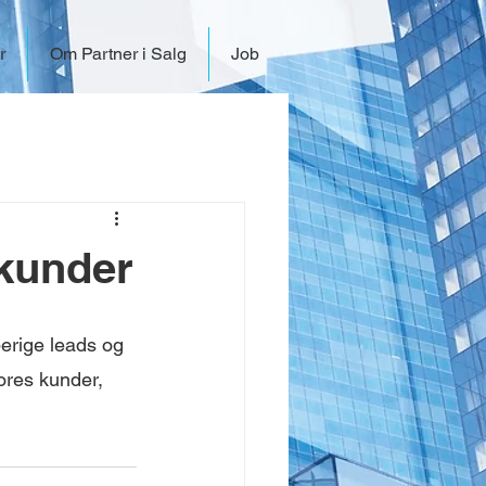
r
Om Partner i Salg
Job
 kunder
erige leads og 
ores kunder, 