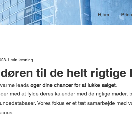
Hjem
Prise
023
1 min læsning
døren til de helt rigtige
varme leads 
øger dine chancer for at lukke salget
.
der med at fylde deres kalender med de rigtige møder, b
kundedatabaser. Vores fokus er et tæt samarbejde med v
succes.